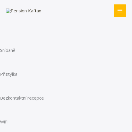
Přeskočit
na
obsah
Snídaně
Přistýlka
Bezkontaktní recepce
Wifi