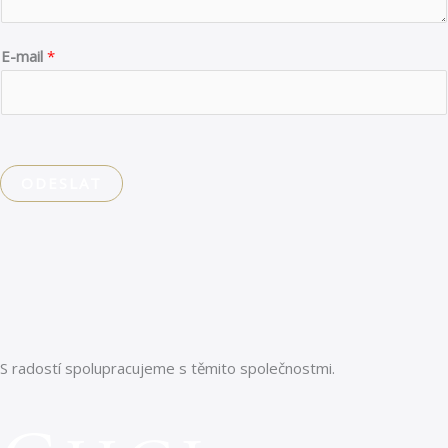
p
r
E-mail
*
o
s
í
m
:
ODESLAT
d
a
t
u
m
u
b
S radostí spolupracujeme s těmito společnostmi.
y
t
o