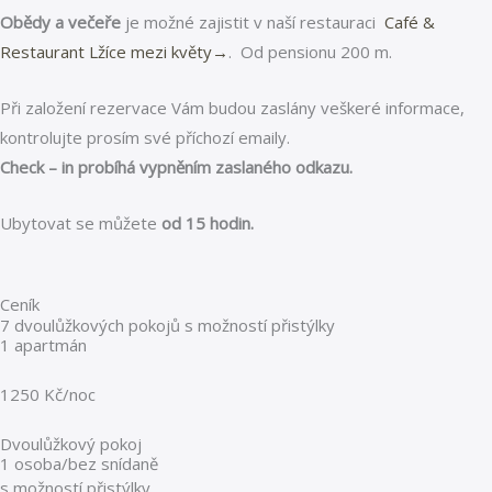
Obědy a večeře
je možné zajistit v naší restauraci
Café &
Restaurant Lžíce mezi květy
→
. Od pensionu 200 m.
Při založení rezervace Vám budou zaslány veškeré informace,
kontrolujte prosím své příchozí emaily.
Check – in probíhá vypněním zaslaného odkazu.
Ubytovat se můžete
od 15 hodin.
Ceník
7 dvoulůžkových pokojů s možností přistýlky
1 apartmán
1250 Kč/noc
Dvoulůžkový pokoj
1 osoba/bez snídaně
s možností přistýlky