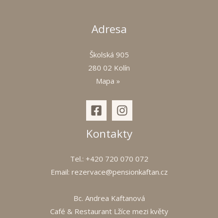
ý
l
Adresa
k
u
Školská 905
*
280 02 Kolín
Mapa »
Kontakty
Tel.: +420 720 070 072
Email:
rezervace@pensionkaftan.cz
Bc. Andrea Kaftanová
Café & Restaurant Lžíce mezi květy